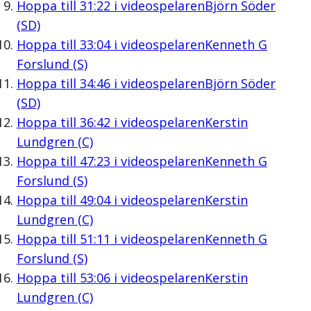
Hoppa till
31:22
i videospelaren
Björn Söder
(SD)
Hoppa till
33:04
i videospelaren
Kenneth G
Forslund (S)
Hoppa till
34:46
i videospelaren
Björn Söder
(SD)
Hoppa till
36:42
i videospelaren
Kerstin
Lundgren (C)
Hoppa till
47:23
i videospelaren
Kenneth G
Forslund (S)
Hoppa till
49:04
i videospelaren
Kerstin
Lundgren (C)
Hoppa till
51:11
i videospelaren
Kenneth G
Forslund (S)
Hoppa till
53:06
i videospelaren
Kerstin
Lundgren (C)