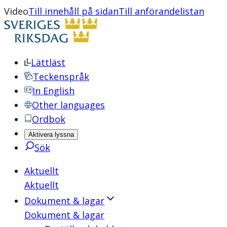
Video
Till innehåll på sidan
Till anförandelistan
Lättläst
Teckenspråk
In English
Other languages
Ordbok
Aktivera lyssna
Sök
Aktuellt
Aktuellt
Dokument & lagar
Dokument & lagar