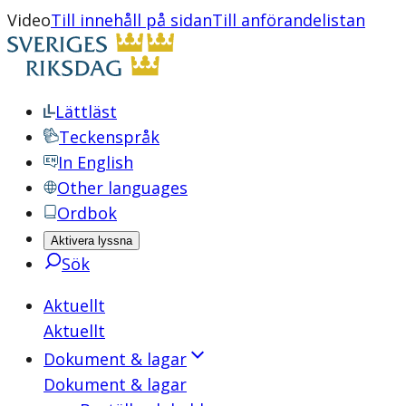
Video
Till innehåll på sidan
Till anförandelistan
Lättläst
Teckenspråk
In English
Other languages
Ordbok
Aktivera lyssna
Sök
Aktuellt
Aktuellt
Dokument & lagar
Dokument & lagar