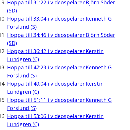
Hoppa till
31:22
i videospelaren
Björn Söder
(SD)
Hoppa till
33:04
i videospelaren
Kenneth G
Forslund (S)
Hoppa till
34:46
i videospelaren
Björn Söder
(SD)
Hoppa till
36:42
i videospelaren
Kerstin
Lundgren (C)
Hoppa till
47:23
i videospelaren
Kenneth G
Forslund (S)
Hoppa till
49:04
i videospelaren
Kerstin
Lundgren (C)
Hoppa till
51:11
i videospelaren
Kenneth G
Forslund (S)
Hoppa till
53:06
i videospelaren
Kerstin
Lundgren (C)