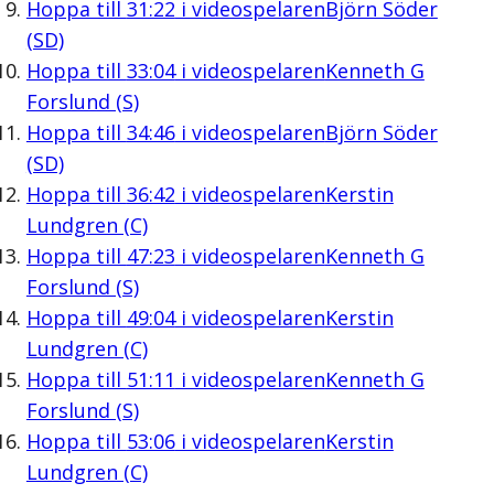
Hoppa till
31:22
i videospelaren
Björn Söder
(SD)
Hoppa till
33:04
i videospelaren
Kenneth G
Forslund (S)
Hoppa till
34:46
i videospelaren
Björn Söder
(SD)
Hoppa till
36:42
i videospelaren
Kerstin
Lundgren (C)
Hoppa till
47:23
i videospelaren
Kenneth G
Forslund (S)
Hoppa till
49:04
i videospelaren
Kerstin
Lundgren (C)
Hoppa till
51:11
i videospelaren
Kenneth G
Forslund (S)
Hoppa till
53:06
i videospelaren
Kerstin
Lundgren (C)