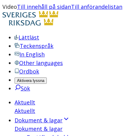
Video
Till innehåll på sidan
Till anförandelistan
Lättläst
Teckenspråk
In English
Other languages
Ordbok
Aktivera lyssna
Sök
Aktuellt
Aktuellt
Dokument & lagar
Dokument & lagar