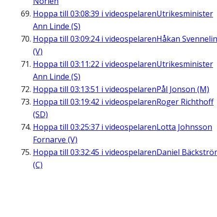
Norlén
Hoppa till
03:08:39
i videospelaren
Utrikesminister
Ann Linde (S)
Hoppa till
03:09:24
i videospelaren
Håkan Svenneli
(V)
Hoppa till
03:11:22
i videospelaren
Utrikesminister
Ann Linde (S)
Hoppa till
03:13:51
i videospelaren
Pål Jonson (M)
Hoppa till
03:19:42
i videospelaren
Roger Richthoff
(SD)
Hoppa till
03:25:37
i videospelaren
Lotta Johnsson
Fornarve (V)
Hoppa till
03:32:45
i videospelaren
Daniel Bäckströ
(C)