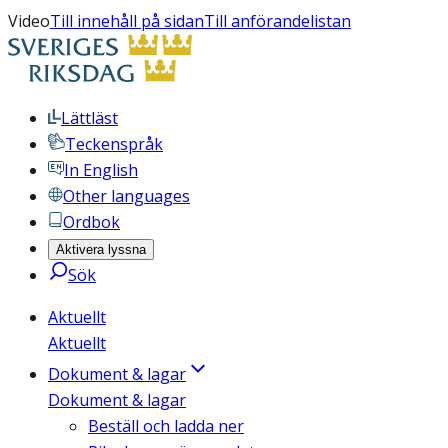
Video
Till innehåll på sidan
Till anförandelistan
Lättläst
Teckenspråk
In English
Other languages
Ordbok
Aktivera lyssna
Sök
Aktuellt
Aktuellt
Dokument & lagar
Dokument & lagar
Beställ och ladda ner