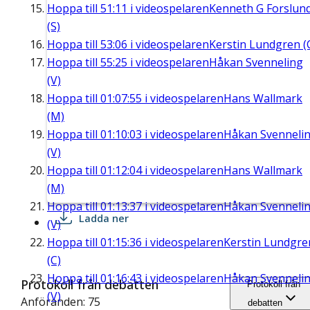
Hoppa till
51:11
i videospelaren
Kenneth G Forslun
(S)
Hoppa till
53:06
i videospelaren
Kerstin Lundgren (
Hoppa till
55:25
i videospelaren
Håkan Svenneling
(V)
Hoppa till
01:07:55
i videospelaren
Hans Wallmark
(M)
Hoppa till
01:10:03
i videospelaren
Håkan Svenneli
(V)
Hoppa till
01:12:04
i videospelaren
Hans Wallmark
(M)
Hoppa till
01:13:37
i videospelaren
Håkan Svenneli
Ladda ner
(V)
Hoppa till
01:15:36
i videospelaren
Kerstin Lundgre
(C)
Hoppa till
01:16:43
i videospelaren
Håkan Svenneli
Protokoll från debatten
Protokoll från
(V)
Anföranden: 75
debatten