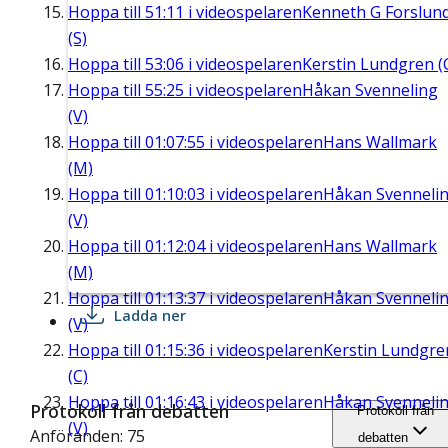
Hoppa till
51:11
i videospelaren
Kenneth G Forslun
(S)
Hoppa till
53:06
i videospelaren
Kerstin Lundgren (
Hoppa till
55:25
i videospelaren
Håkan Svenneling
(V)
Hoppa till
01:07:55
i videospelaren
Hans Wallmark
(M)
Hoppa till
01:10:03
i videospelaren
Håkan Svenneli
(V)
Hoppa till
01:12:04
i videospelaren
Hans Wallmark
(M)
Hoppa till
01:13:37
i videospelaren
Håkan Svenneli
Ladda ner
(V)
Hoppa till
01:15:36
i videospelaren
Kerstin Lundgre
(C)
Hoppa till
01:16:43
i videospelaren
Håkan Svenneli
Protokoll från debatten
Protokoll från
(V)
Anföranden: 75
debatten