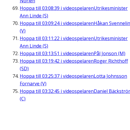
Norlén
Hoppa till
03:08:39
i videospelaren
Utrikesminister
Ann Linde (S)
Hoppa till
03:09:24
i videospelaren
Håkan Svenneli
(V)
Hoppa till
03:11:22
i videospelaren
Utrikesminister
Ann Linde (S)
Hoppa till
03:13:51
i videospelaren
Pål Jonson (M)
Hoppa till
03:19:42
i videospelaren
Roger Richthoff
(SD)
Hoppa till
03:25:37
i videospelaren
Lotta Johnsson
Fornarve (V)
Hoppa till
03:32:45
i videospelaren
Daniel Bäckströ
(C)