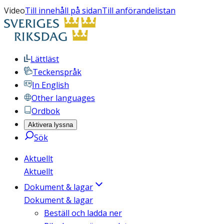
Video
Till innehåll på sidan
Till anförandelistan
Lättläst
Teckenspråk
In English
Other languages
Ordbok
Aktivera lyssna
Sök
Aktuellt
Aktuellt
Dokument & lagar
Dokument & lagar
Beställ och ladda ner