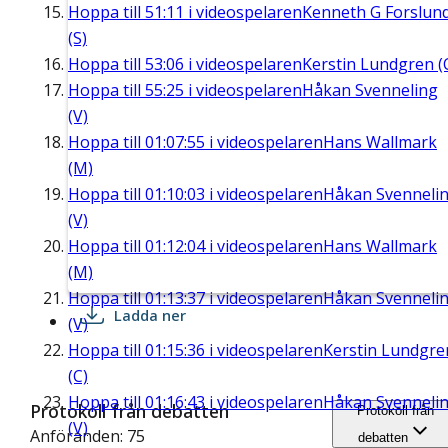
Hoppa till
51:11
i videospelaren
Kenneth G Forslun
(S)
Hoppa till
53:06
i videospelaren
Kerstin Lundgren (
Hoppa till
55:25
i videospelaren
Håkan Svenneling
(V)
Hoppa till
01:07:55
i videospelaren
Hans Wallmark
(M)
Hoppa till
01:10:03
i videospelaren
Håkan Svenneli
(V)
Hoppa till
01:12:04
i videospelaren
Hans Wallmark
(M)
Hoppa till
01:13:37
i videospelaren
Håkan Svenneli
Ladda ner
(V)
Hoppa till
01:15:36
i videospelaren
Kerstin Lundgre
(C)
Hoppa till
01:16:43
i videospelaren
Håkan Svenneli
Protokoll från debatten
Protokoll från
(V)
Anföranden: 75
debatten