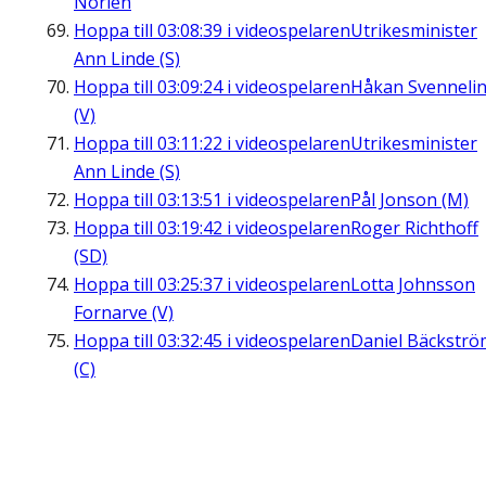
Norlén
Hoppa till
03:08:39
i videospelaren
Utrikesminister
Ann Linde (S)
Hoppa till
03:09:24
i videospelaren
Håkan Svenneli
(V)
Hoppa till
03:11:22
i videospelaren
Utrikesminister
Ann Linde (S)
Hoppa till
03:13:51
i videospelaren
Pål Jonson (M)
Hoppa till
03:19:42
i videospelaren
Roger Richthoff
(SD)
Hoppa till
03:25:37
i videospelaren
Lotta Johnsson
Fornarve (V)
Hoppa till
03:32:45
i videospelaren
Daniel Bäckströ
(C)