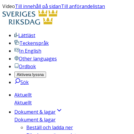
Video
Till innehåll på sidan
Till anförandelistan
Lättläst
Teckenspråk
In English
Other languages
Ordbok
Aktivera lyssna
Sök
Aktuellt
Aktuellt
Dokument & lagar
Dokument & lagar
Beställ och ladda ner