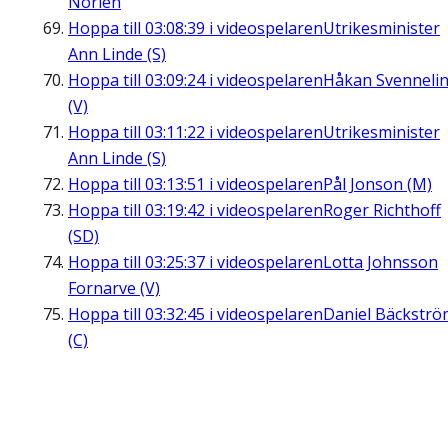
Norlén
Hoppa till
03:08:39
i videospelaren
Utrikesminister
Ann Linde (S)
Hoppa till
03:09:24
i videospelaren
Håkan Svenneli
(V)
Hoppa till
03:11:22
i videospelaren
Utrikesminister
Ann Linde (S)
Hoppa till
03:13:51
i videospelaren
Pål Jonson (M)
Hoppa till
03:19:42
i videospelaren
Roger Richthoff
(SD)
Hoppa till
03:25:37
i videospelaren
Lotta Johnsson
Fornarve (V)
Hoppa till
03:32:45
i videospelaren
Daniel Bäckströ
(C)