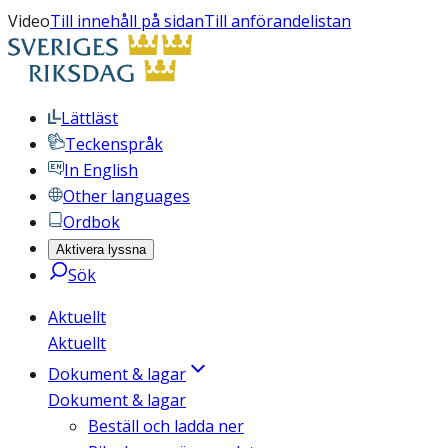
Video
Till innehåll på sidan
Till anförandelistan
Lättläst
Teckenspråk
In English
Other languages
Ordbok
Aktivera lyssna
Sök
Aktuellt
Aktuellt
Dokument & lagar
Dokument & lagar
Beställ och ladda ner