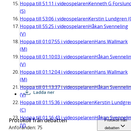
Hoppa till
51:11
i videospelaren
Kenneth G Forslun
(S)
Hoppa till
53:06
i videospelaren
Kerstin Lundgren (
Hoppa till
55:25
i videospelaren
Håkan Svenneling
(V)
Hoppa till
01:07:55
i videospelaren
Hans Wallmark
(M)
Hoppa till
01:10:03
i videospelaren
Håkan Svenneli
(V)
Hoppa till
01:12:04
i videospelaren
Hans Wallmark
(M)
Hoppa till
01:13:37
i videospelaren
Håkan Svenneli
Ladda ner
(V)
Hoppa till
01:15:36
i videospelaren
Kerstin Lundgre
(C)
Hoppa till
01:16:43
i videospelaren
Håkan Svenneli
Protokoll från debatten
Protokoll från
(V)
Anföranden: 75
debatten