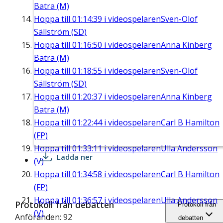
Batra (M)
Hoppa till
01:14:39
i videospelaren
Sven-Olof
Sällström (SD)
Hoppa till
01:16:50
i videospelaren
Anna Kinberg
Batra (M)
Hoppa till
01:18:55
i videospelaren
Sven-Olof
Sällström (SD)
Hoppa till
01:20:37
i videospelaren
Anna Kinberg
Batra (M)
Hoppa till
01:22:44
i videospelaren
Carl B Hamilton
(FP)
Hoppa till
01:33:11
i videospelaren
Ulla Andersson
Ladda ner
(V)
Hoppa till
01:34:58
i videospelaren
Carl B Hamilton
(FP)
Hoppa till
01:36:57
i videospelaren
Ulla Andersson
Protokoll från debatten
Protokoll från
(V)
Anföranden: 92
debatten