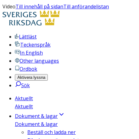
Video
Till innehåll på sidan
Till anförandelistan
Lättläst
Teckenspråk
In English
Other languages
Ordbok
Aktivera lyssna
Sök
Aktuellt
Aktuellt
Dokument & lagar
Dokument & lagar
Beställ och ladda ner