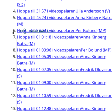
(SD)
Hoppa till
31:57
i videospelaren
Ulla Andersson (V)
Hoppa till
45:24
i videospelaren
Anna Kinberg Batr
(M)
Hoppa till
59:04
i videospelaren
Per Bolund (MP)
Dela/Bädda in
Hoppa till
01:01:18
i videospelaren
Anna Kinberg
Batra (M)
Hoppa till
01:03:06
i videospelaren
Per Bolund (MP)
Hoppa till
01:05:09
i videospelaren
Anna Kinberg
Batra (M)
Hoppa till
01:07:05
i videospelaren
Fredrik Olovsso
(S)
Hoppa till
01:09:00
i videospelaren
Anna Kinberg
Batra (M)
Hoppa till
01:10:59
i videospelaren
Fredrik Olovsso
(S)
Hoppa till
01:12:48
i videospelaren
Anna Kinberg