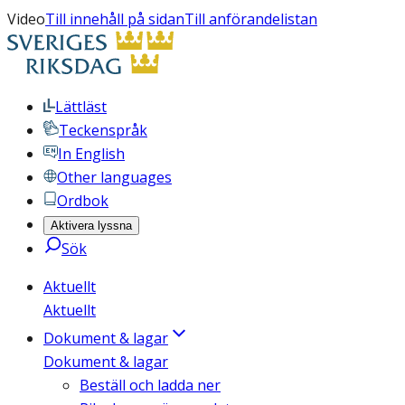
Video
Till innehåll på sidan
Till anförandelistan
Lättläst
Teckenspråk
In English
Other languages
Ordbok
Aktivera lyssna
Sök
Aktuellt
Aktuellt
Dokument & lagar
Dokument & lagar
Beställ och ladda ner