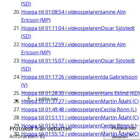
(SD)
Hoppa till
01:08:54
i videospelaren
Janine Alm
Ericson (MP)
Hoppa till
01:11:04
i videospelaren
Oscar Sjöstedt
(SD)
Hoppa till
01:12:59
i videospelaren
Janine Alm
Ericson (MP)
Hoppa till
01:15:07
i videospelaren
Oscar Sjöstedt
(SD)
Hoppa till
01:17:26
i videospelaren
Ida Gabrielsson
(V)
Hoppa till
01:28:30
i videospelaren
Hans Eklind (KD)
Ladda ner
Hoppa till
01:37:27
i videospelaren
Martin Ådahl (C)
Hoppa till
01:49:48
i videospelaren
Cecilia Rönn (L)
Hoppa till
01:51:11
i videospelaren
Martin Ådahl (C)
Hoppa till
01:53:16
i videospelaren
Cecilia Rönn (L)
Protokoll från debatten
Protokoll från
Hoppa till
01:55:12
i videospelaren
Martin Ådahl (C)
Anföranden: 82
debatten