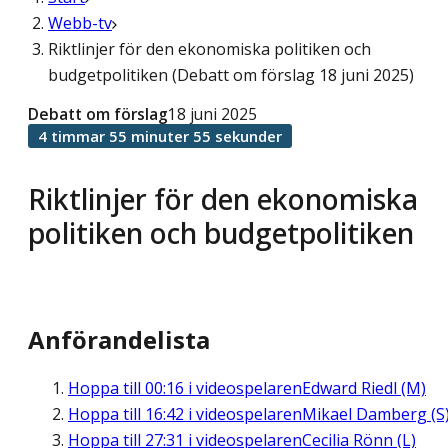
Webb-tv
Riktlinjer för den ekonomiska politiken och
budgetpolitiken (Debatt om förslag 18 juni 2025)
Debatt om förslag
18 juni 2025
4 timmar 55 minuter 55 sekunder
Riktlinjer för den ekonomiska
politiken och budgetpolitiken
Anförandelista
Hoppa till
00:16
i videospelaren
Edward Riedl (M)
Hoppa till
16:42
i videospelaren
Mikael Damberg (S
Hoppa till
27:31
i videospelaren
Cecilia Rönn (L)