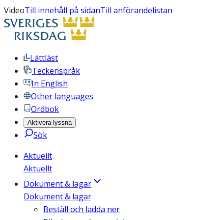
Video
Till innehåll på sidan
Till anförandelistan
Lättläst
Teckenspråk
In English
Other languages
Ordbok
Aktivera lyssna
Sök
Aktuellt
Aktuellt
Dokument & lagar
Dokument & lagar
Beställ och ladda ner