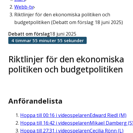
Webb-tv
Riktlinjer för den ekonomiska politiken och
budgetpolitiken (Debatt om förslag 18 juni 2025)
Debatt om förslag
18 juni 2025
4 timmar 55 minuter 55 sekunder
Riktlinjer för den ekonomiska
politiken och budgetpolitiken
Anförandelista
Hoppa till
00:16
i videospelaren
Edward Riedl (M)
Hoppa till
16:42
i videospelaren
Mikael Damberg (S
Hoppa till
27:31
i videospelaren
Cecilia Rönn (L)