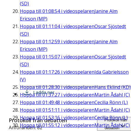
(SD)
Hoppa till
01:08:54
i videospelaren
Janine Alm
Ericson (MP)
Hoppa till
01:11:04
i videospelaren
Oscar Sjöstedt
(SD)
Hoppa till
01:12:59
i videospelaren
Janine Alm
Ericson (MP)
Hoppa till
01:15:07
i videospelaren
Oscar Sjöstedt
(SD)
Hoppa till
01:17:26
i videospelaren
Ida Gabrielsson
(V)
Hoppa till
01:28:30
i videospelaren
Hans Eklind (KD)
Ladda ner
Hoppa till
01:37:27
i videospelaren
Martin Ådahl (C)
Hoppa till
01:49:48
i videospelaren
Cecilia Rönn (L)
Hoppa till
01:51:11
i videospelaren
Martin Ådahl (C)
Hoppa till
01:53:16
i videospelaren
Cecilia Rönn (L)
Protokoll från debatten
Protokoll från
Hoppa till
01:55:12
i videospelaren
Martin Ådahl (C)
Anföranden: 82
debatten