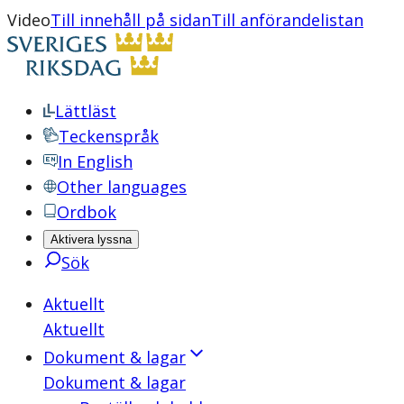
Video
Till innehåll på sidan
Till anförandelistan
Lättläst
Teckenspråk
In English
Other languages
Ordbok
Aktivera lyssna
Sök
Aktuellt
Aktuellt
Dokument & lagar
Dokument & lagar