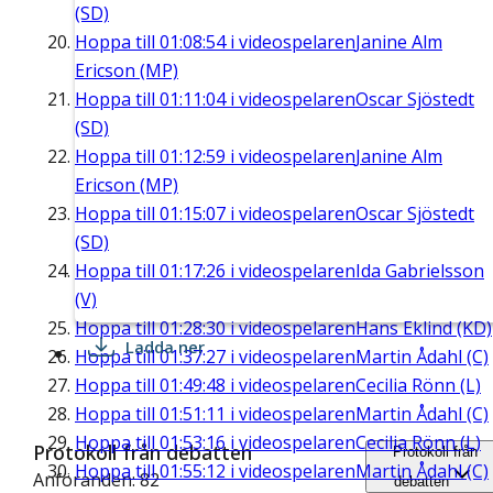
(SD)
Hoppa till
01:08:54
i videospelaren
Janine Alm
Ericson (MP)
Hoppa till
01:11:04
i videospelaren
Oscar Sjöstedt
(SD)
Hoppa till
01:12:59
i videospelaren
Janine Alm
Ericson (MP)
Hoppa till
01:15:07
i videospelaren
Oscar Sjöstedt
(SD)
Hoppa till
01:17:26
i videospelaren
Ida Gabrielsson
(V)
Hoppa till
01:28:30
i videospelaren
Hans Eklind (KD)
Ladda ner
Hoppa till
01:37:27
i videospelaren
Martin Ådahl (C)
Hoppa till
01:49:48
i videospelaren
Cecilia Rönn (L)
Hoppa till
01:51:11
i videospelaren
Martin Ådahl (C)
Hoppa till
01:53:16
i videospelaren
Cecilia Rönn (L)
Protokoll från debatten
Protokoll från
Hoppa till
01:55:12
i videospelaren
Martin Ådahl (C)
Anföranden: 82
debatten