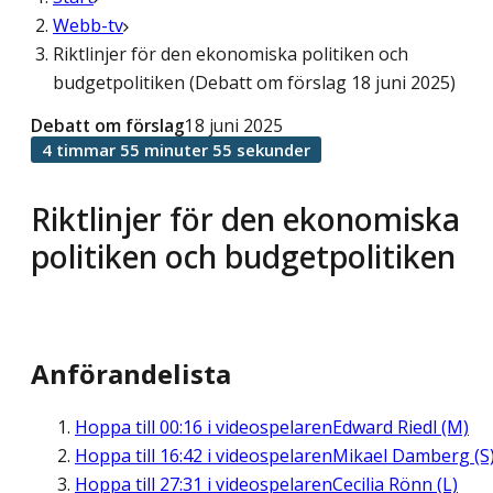
Webb-tv
Riktlinjer för den ekonomiska politiken och
budgetpolitiken (Debatt om förslag 18 juni 2025)
Debatt om förslag
18 juni 2025
4 timmar 55 minuter 55 sekunder
Riktlinjer för den ekonomiska
politiken och budgetpolitiken
Anförandelista
Hoppa till
00:16
i videospelaren
Edward Riedl (M)
Hoppa till
16:42
i videospelaren
Mikael Damberg (S
Hoppa till
27:31
i videospelaren
Cecilia Rönn (L)