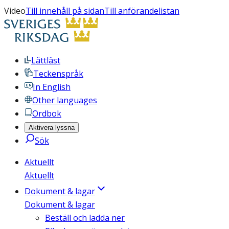
Video
Till innehåll på sidan
Till anförandelistan
Lättläst
Teckenspråk
In English
Other languages
Ordbok
Aktivera lyssna
Sök
Aktuellt
Aktuellt
Dokument & lagar
Dokument & lagar
Beställ och ladda ner