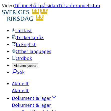
Video
Till innehåll på sidan
Till anförandelistan
Lättläst
Teckenspråk
In English
Other languages
Ordbok
Aktivera lyssna
Sök
Aktuellt
Aktuellt
Dokument & lagar
Dokument & lagar