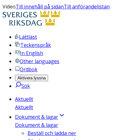
Video
Till innehåll på sidan
Till anförandelistan
Lättläst
Teckenspråk
In English
Other languages
Ordbok
Aktivera lyssna
Sök
Aktuellt
Aktuellt
Dokument & lagar
Dokument & lagar
Beställ och ladda ner