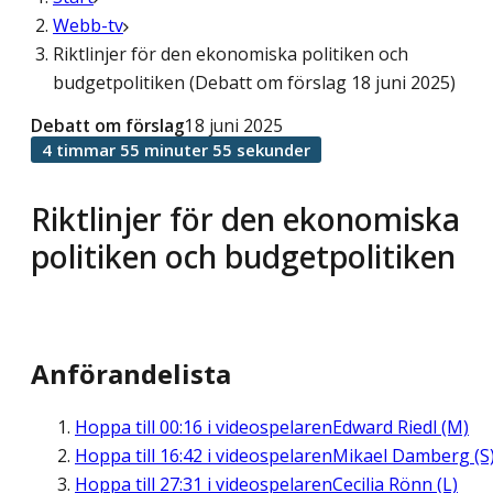
Webb-tv
Riktlinjer för den ekonomiska politiken och
budgetpolitiken (Debatt om förslag 18 juni 2025)
Debatt om förslag
18 juni 2025
4 timmar 55 minuter 55 sekunder
Riktlinjer för den ekonomiska
politiken och budgetpolitiken
Anförandelista
Hoppa till
00:16
i videospelaren
Edward Riedl (M)
Hoppa till
16:42
i videospelaren
Mikael Damberg (S
Hoppa till
27:31
i videospelaren
Cecilia Rönn (L)