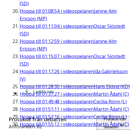
(SD)
Hoppa till
01:08:54
i videospelaren
Janine Alm
Ericson (MP)
Hoppa till
01:11:04
i videospelaren
Oscar Sjöstedt
(SD)
Hoppa till
01:12:59
i videospelaren
Janine Alm
Ericson (MP)
Hoppa till
01:15:07
i videospelaren
Oscar Sjöstedt
(SD)
Hoppa till
01:17:26
i videospelaren
Ida Gabrielsson
(V)
Hoppa till
01:28:30
i videospelaren
Hans Eklind (KD)
Ladda ner
Hoppa till
01:37:27
i videospelaren
Martin Ådahl (C)
Hoppa till
01:49:48
i videospelaren
Cecilia Rönn (L)
Hoppa till
01:51:11
i videospelaren
Martin Ådahl (C)
Hoppa till
01:53:16
i videospelaren
Cecilia Rönn (L)
Protokoll från debatten
Protokoll från
Hoppa till
01:55:12
i videospelaren
Martin Ådahl (C)
Anföranden: 82
debatten