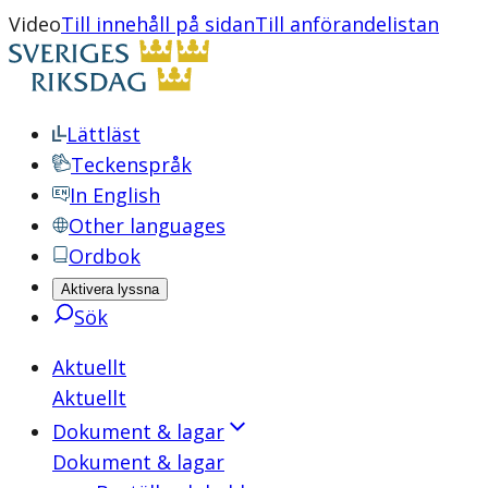
Video
Till innehåll på sidan
Till anförandelistan
Lättläst
Teckenspråk
In English
Other languages
Ordbok
Aktivera lyssna
Sök
Aktuellt
Aktuellt
Dokument & lagar
Dokument & lagar