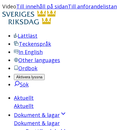
Video
Till innehåll på sidan
Till anförandelistan
Lättläst
Teckenspråk
In English
Other languages
Ordbok
Aktivera lyssna
Sök
Aktuellt
Aktuellt
Dokument & lagar
Dokument & lagar