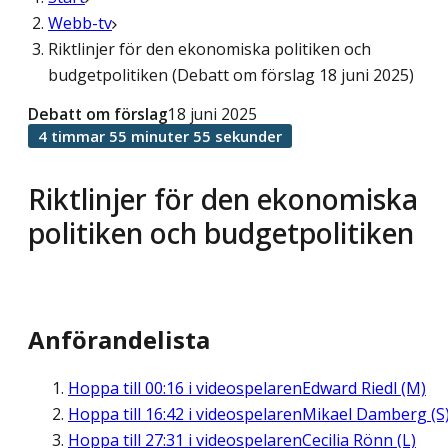
Webb-tv
Riktlinjer för den ekonomiska politiken och
budgetpolitiken (Debatt om förslag 18 juni 2025)
Debatt om förslag
18 juni 2025
4 timmar 55 minuter 55 sekunder
Riktlinjer för den ekonomiska
politiken och budgetpolitiken
Anförandelista
Hoppa till
00:16
i videospelaren
Edward Riedl (M)
Hoppa till
16:42
i videospelaren
Mikael Damberg (S
Hoppa till
27:31
i videospelaren
Cecilia Rönn (L)