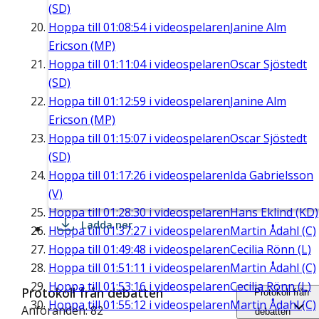
(SD)
Hoppa till
01:08:54
i videospelaren
Janine Alm
Ericson (MP)
Hoppa till
01:11:04
i videospelaren
Oscar Sjöstedt
(SD)
Hoppa till
01:12:59
i videospelaren
Janine Alm
Ericson (MP)
Hoppa till
01:15:07
i videospelaren
Oscar Sjöstedt
(SD)
Hoppa till
01:17:26
i videospelaren
Ida Gabrielsson
(V)
Hoppa till
01:28:30
i videospelaren
Hans Eklind (KD)
Ladda ner
Hoppa till
01:37:27
i videospelaren
Martin Ådahl (C)
Hoppa till
01:49:48
i videospelaren
Cecilia Rönn (L)
Hoppa till
01:51:11
i videospelaren
Martin Ådahl (C)
Hoppa till
01:53:16
i videospelaren
Cecilia Rönn (L)
Protokoll från debatten
Protokoll från
Hoppa till
01:55:12
i videospelaren
Martin Ådahl (C)
Anföranden: 82
debatten