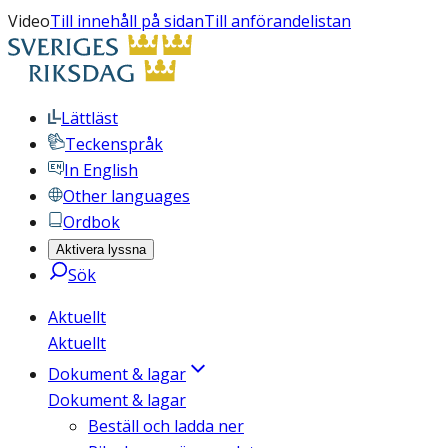
Video
Till innehåll på sidan
Till anförandelistan
Lättläst
Teckenspråk
In English
Other languages
Ordbok
Aktivera lyssna
Sök
Aktuellt
Aktuellt
Dokument & lagar
Dokument & lagar
Beställ och ladda ner