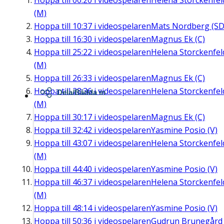
Hoppa till
00:20
i videospelaren
Helena Storckenfel
(M)
Hoppa till
10:37
i videospelaren
Mats Nordberg (SD
Hoppa till
16:30
i videospelaren
Magnus Ek (C)
Hoppa till
25:22
i videospelaren
Helena Storckenfel
(M)
Hoppa till
26:33
i videospelaren
Magnus Ek (C)
Hoppa till
28:36
i videospelaren
Helena Storckenfel
Dela/Bädda in
(M)
Hoppa till
30:17
i videospelaren
Magnus Ek (C)
Hoppa till
32:42
i videospelaren
Yasmine Posio (V)
Hoppa till
43:07
i videospelaren
Helena Storckenfel
(M)
Hoppa till
44:40
i videospelaren
Yasmine Posio (V)
Hoppa till
46:37
i videospelaren
Helena Storckenfel
(M)
Hoppa till
48:14
i videospelaren
Yasmine Posio (V)
Hoppa till
50:36
i videospelaren
Gudrun Brunegård