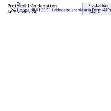
(S)
Protokoll från debatten
Protokoll från
Hoppa till
01:29:51
i videospelaren
Maria Ferm (MP)
Anföranden: 24
debatten