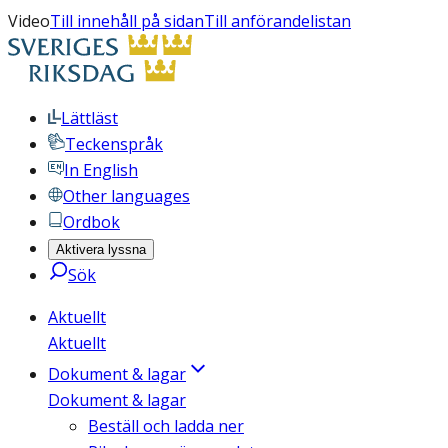
Video
Till innehåll på sidan
Till anförandelistan
Lättläst
Teckenspråk
In English
Other languages
Ordbok
Aktivera lyssna
Sök
Aktuellt
Aktuellt
Dokument & lagar
Dokument & lagar
Beställ och ladda ner