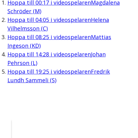
Hoppa till
00:17
i videospelaren
Magdalena
Schröder (M)
Hoppa till
04:05
i videospelaren
Helena
Vilhelmsson (C)
Hoppa till
08:25
i videospelaren
Mattias
Ingeson (KD)
Hoppa till
14:28
i videospelaren
Johan
Pehrson (L)
Hoppa till
19:25
i videospelaren
Fredrik
Lundh Sammeli (S)