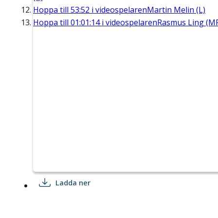
Hoppa till
53:52
i videospelaren
Martin Melin (L)
Hoppa till
01:01:14
i videospelaren
Rasmus Ling (M
Ladda ner