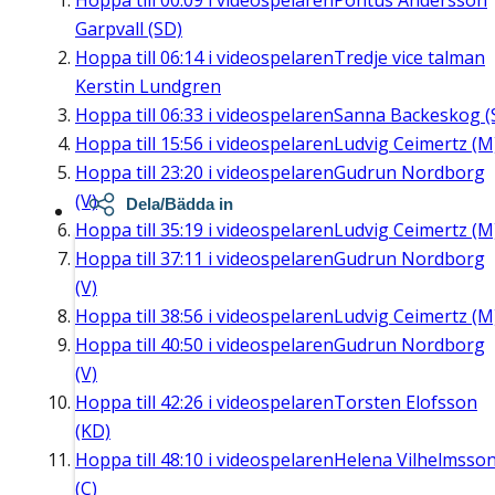
Hoppa till
00:09
i videospelaren
Pontus Andersson
Garpvall (SD)
Hoppa till
06:14
i videospelaren
Tredje vice talman
Kerstin Lundgren
Hoppa till
06:33
i videospelaren
Sanna Backeskog (
Hoppa till
15:56
i videospelaren
Ludvig Ceimertz (M
Hoppa till
23:20
i videospelaren
Gudrun Nordborg
(V)
Dela/Bädda in
Hoppa till
35:19
i videospelaren
Ludvig Ceimertz (M
Hoppa till
37:11
i videospelaren
Gudrun Nordborg
(V)
Hoppa till
38:56
i videospelaren
Ludvig Ceimertz (M
Hoppa till
40:50
i videospelaren
Gudrun Nordborg
(V)
Hoppa till
42:26
i videospelaren
Torsten Elofsson
(KD)
Hoppa till
48:10
i videospelaren
Helena Vilhelmsso
(C)