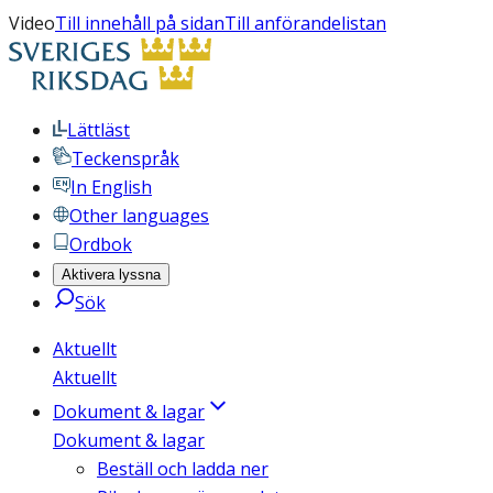
Video
Till innehåll på sidan
Till anförandelistan
Lättläst
Teckenspråk
In English
Other languages
Ordbok
Aktivera lyssna
Sök
Aktuellt
Aktuellt
Dokument & lagar
Dokument & lagar
Beställ och ladda ner