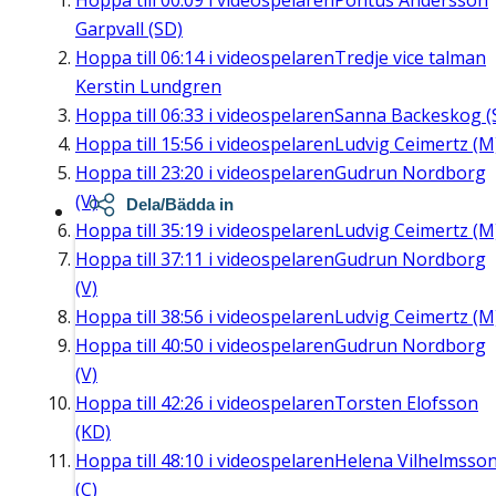
Hoppa till
00:09
i videospelaren
Pontus Andersson
Garpvall (SD)
Hoppa till
06:14
i videospelaren
Tredje vice talman
Kerstin Lundgren
Hoppa till
06:33
i videospelaren
Sanna Backeskog (
Hoppa till
15:56
i videospelaren
Ludvig Ceimertz (M
Hoppa till
23:20
i videospelaren
Gudrun Nordborg
(V)
Dela/Bädda in
Hoppa till
35:19
i videospelaren
Ludvig Ceimertz (M
Hoppa till
37:11
i videospelaren
Gudrun Nordborg
(V)
Hoppa till
38:56
i videospelaren
Ludvig Ceimertz (M
Hoppa till
40:50
i videospelaren
Gudrun Nordborg
(V)
Hoppa till
42:26
i videospelaren
Torsten Elofsson
(KD)
Hoppa till
48:10
i videospelaren
Helena Vilhelmsso
(C)