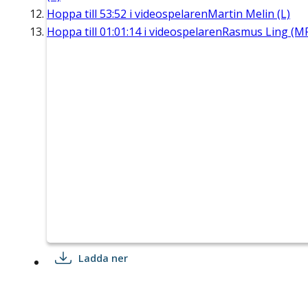
Hoppa till
53:52
i videospelaren
Martin Melin (L)
Hoppa till
01:01:14
i videospelaren
Rasmus Ling (M
Ladda ner