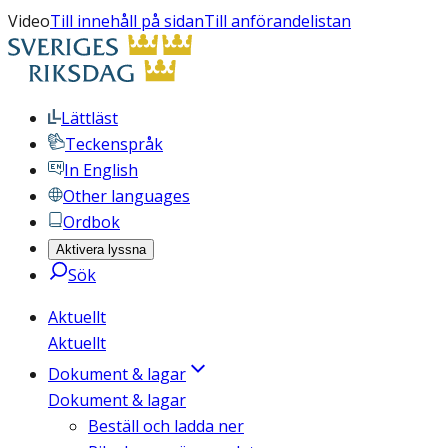
Video
Till innehåll på sidan
Till anförandelistan
Lättläst
Teckenspråk
In English
Other languages
Ordbok
Aktivera lyssna
Sök
Aktuellt
Aktuellt
Dokument & lagar
Dokument & lagar
Beställ och ladda ner