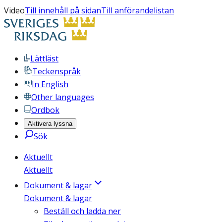
Video
Till innehåll på sidan
Till anförandelistan
Lättläst
Teckenspråk
In English
Other languages
Ordbok
Aktivera lyssna
Sök
Aktuellt
Aktuellt
Dokument & lagar
Dokument & lagar
Beställ och ladda ner