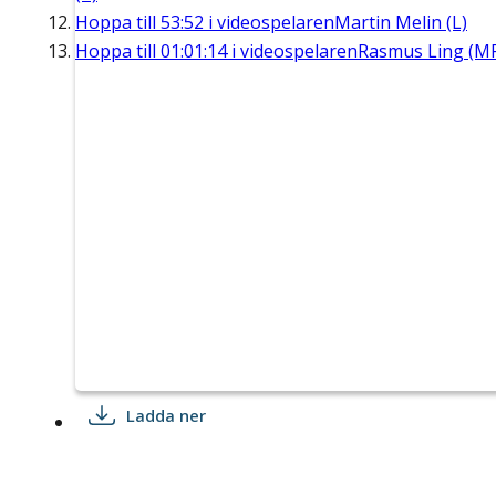
Hoppa till
53:52
i videospelaren
Martin Melin (L)
Hoppa till
01:01:14
i videospelaren
Rasmus Ling (M
Ladda ner