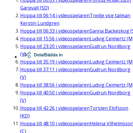
Hoppa till
00:09
i videospelaren
Pontus Andersson
Garpvall (SD)
Hoppa till
06:14
i videospelaren
Tredje vice talman
Kerstin Lundgren
Hoppa till
06:33
i videospelaren
Sanna Backeskog (
Hoppa till
15:56
i videospelaren
Ludvig Ceimertz (M
Hoppa till
23:20
i videospelaren
Gudrun Nordborg
(V)
Dela/Bädda in
Hoppa till
35:19
i videospelaren
Ludvig Ceimertz (M
Hoppa till
37:11
i videospelaren
Gudrun Nordborg
(V)
Hoppa till
38:56
i videospelaren
Ludvig Ceimertz (M
Hoppa till
40:50
i videospelaren
Gudrun Nordborg
(V)
Hoppa till
42:26
i videospelaren
Torsten Elofsson
(KD)
Hoppa till
48:10
i videospelaren
Helena Vilhelmsso
(C)