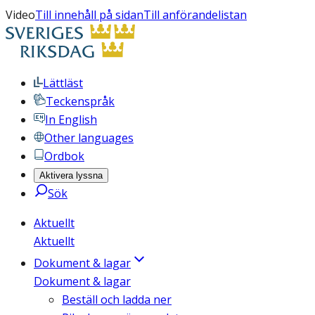
Video
Till innehåll på sidan
Till anförandelistan
Lättläst
Teckenspråk
In English
Other languages
Ordbok
Aktivera lyssna
Sök
Aktuellt
Aktuellt
Dokument & lagar
Dokument & lagar
Beställ och ladda ner