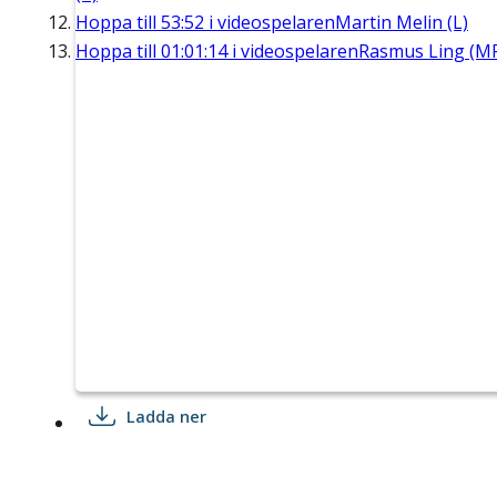
Hoppa till
53:52
i videospelaren
Martin Melin (L)
Hoppa till
01:01:14
i videospelaren
Rasmus Ling (M
Ladda ner