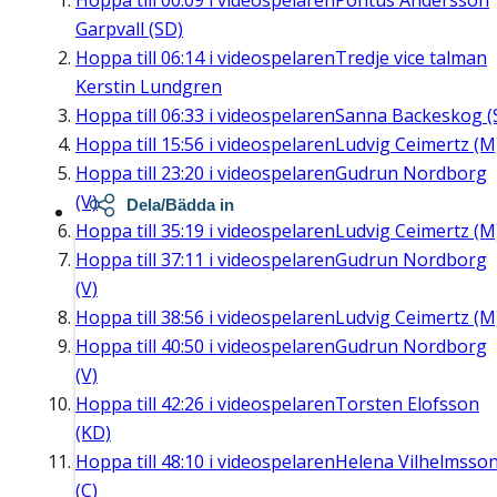
Hoppa till
00:09
i videospelaren
Pontus Andersson
Garpvall (SD)
Hoppa till
06:14
i videospelaren
Tredje vice talman
Kerstin Lundgren
Hoppa till
06:33
i videospelaren
Sanna Backeskog (
Hoppa till
15:56
i videospelaren
Ludvig Ceimertz (M
Hoppa till
23:20
i videospelaren
Gudrun Nordborg
(V)
Dela/Bädda in
Hoppa till
35:19
i videospelaren
Ludvig Ceimertz (M
Hoppa till
37:11
i videospelaren
Gudrun Nordborg
(V)
Hoppa till
38:56
i videospelaren
Ludvig Ceimertz (M
Hoppa till
40:50
i videospelaren
Gudrun Nordborg
(V)
Hoppa till
42:26
i videospelaren
Torsten Elofsson
(KD)
Hoppa till
48:10
i videospelaren
Helena Vilhelmsso
(C)