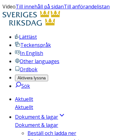
Video
Till innehåll på sidan
Till anförandelistan
Lättläst
Teckenspråk
In English
Other languages
Ordbok
Aktivera lyssna
Sök
Aktuellt
Aktuellt
Dokument & lagar
Dokument & lagar
Beställ och ladda ner