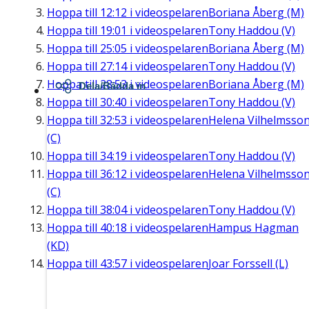
Hoppa till
12:12
i videospelaren
Boriana Åberg (M)
Hoppa till
19:01
i videospelaren
Tony Haddou (V)
Hoppa till
25:05
i videospelaren
Boriana Åberg (M)
Hoppa till
27:14
i videospelaren
Tony Haddou (V)
Hoppa till
28:53
i videospelaren
Boriana Åberg (M)
Dela/Bädda in
Hoppa till
30:40
i videospelaren
Tony Haddou (V)
Hoppa till
32:53
i videospelaren
Helena Vilhelmsso
(C)
Hoppa till
34:19
i videospelaren
Tony Haddou (V)
Hoppa till
36:12
i videospelaren
Helena Vilhelmsso
(C)
Hoppa till
38:04
i videospelaren
Tony Haddou (V)
Hoppa till
40:18
i videospelaren
Hampus Hagman
(KD)
Hoppa till
43:57
i videospelaren
Joar Forssell (L)