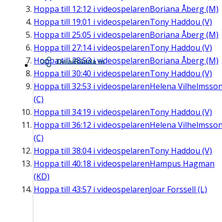
Hoppa till
12:12
i videospelaren
Boriana Åberg (M)
Hoppa till
19:01
i videospelaren
Tony Haddou (V)
Hoppa till
25:05
i videospelaren
Boriana Åberg (M)
Hoppa till
27:14
i videospelaren
Tony Haddou (V)
Hoppa till
28:53
i videospelaren
Boriana Åberg (M)
Dela/Bädda in
Hoppa till
30:40
i videospelaren
Tony Haddou (V)
Hoppa till
32:53
i videospelaren
Helena Vilhelmsso
(C)
Hoppa till
34:19
i videospelaren
Tony Haddou (V)
Hoppa till
36:12
i videospelaren
Helena Vilhelmsso
(C)
Hoppa till
38:04
i videospelaren
Tony Haddou (V)
Hoppa till
40:18
i videospelaren
Hampus Hagman
(KD)
Hoppa till
43:57
i videospelaren
Joar Forssell (L)