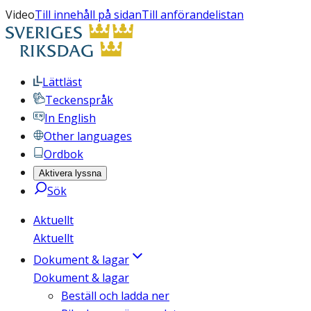
Video
Till innehåll på sidan
Till anförandelistan
Lättläst
Teckenspråk
In English
Other languages
Ordbok
Aktivera lyssna
Sök
Aktuellt
Aktuellt
Dokument & lagar
Dokument & lagar
Beställ och ladda ner