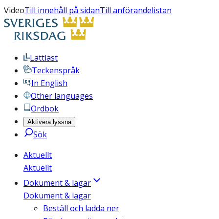
Video
Till innehåll på sidan
Till anförandelistan
Lättläst
Teckenspråk
In English
Other languages
Ordbok
Aktivera lyssna
Sök
Aktuellt
Aktuellt
Dokument & lagar
Dokument & lagar
Beställ och ladda ner