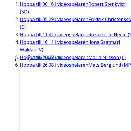
Hoppa till
00:16
i videospelaren
Robert Stenkvist
(SD)
Hoppa till
05:29
i videospelaren
Fredrik Christenss
(C)
Hoppa till
11:41
i videospelaren
Roza Güclü Hedin (
Hoppa till
16:11
i videospelaren
Ilona Szatmari
Waldau (V)
Hoppa till
20:37
i videospelaren
Maria Nilsson (L)
Dela/Bädda in
Hoppa till
26:08
i videospelaren
Mats Berglund (MP