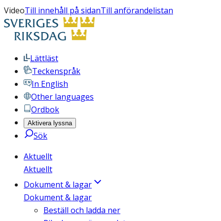
Video
Till innehåll på sidan
Till anförandelistan
Lättläst
Teckenspråk
In English
Other languages
Ordbok
Aktivera lyssna
Sök
Aktuellt
Aktuellt
Dokument & lagar
Dokument & lagar
Beställ och ladda ner