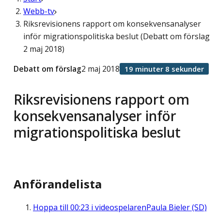
Webb-tv
Riksrevisionens rapport om konsekvensanalyser
inför migrationspolitiska beslut (Debatt om förslag
2 maj 2018)
Debatt om förslag
2 maj 2018
19 minuter 8 sekunder
Riksrevisionens rapport om
konsekvensanalyser inför
migrationspolitiska beslut
Anförandelista
Hoppa till
00:23
i videospelaren
Paula Bieler (SD)