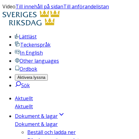
Video
Till innehåll på sidan
Till anförandelistan
Lättläst
Teckenspråk
In English
Other languages
Ordbok
Aktivera lyssna
Sök
Aktuellt
Aktuellt
Dokument & lagar
Dokument & lagar
Beställ och ladda ner