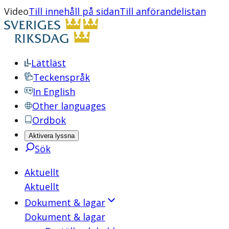
Video
Till innehåll på sidan
Till anförandelistan
Lättläst
Teckenspråk
In English
Other languages
Ordbok
Aktivera lyssna
Sök
Aktuellt
Aktuellt
Dokument & lagar
Dokument & lagar