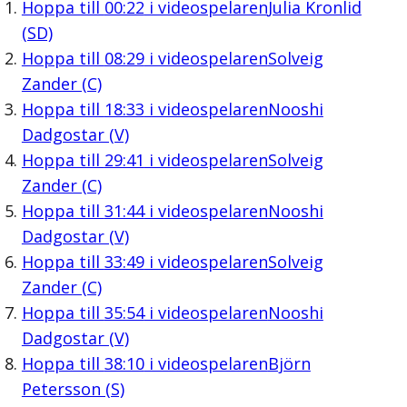
Hoppa till
00:22
i videospelaren
Julia Kronlid
(SD)
Hoppa till
08:29
i videospelaren
Solveig
Zander (C)
Hoppa till
18:33
i videospelaren
Nooshi
Dadgostar (V)
Hoppa till
29:41
i videospelaren
Solveig
Zander (C)
Hoppa till
31:44
i videospelaren
Nooshi
Dadgostar (V)
Hoppa till
33:49
i videospelaren
Solveig
Zander (C)
Hoppa till
35:54
i videospelaren
Nooshi
Dadgostar (V)
Hoppa till
38:10
i videospelaren
Björn
Petersson (S)