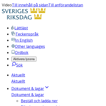
Video
Till innehåll på sidan
Till anförandelistan
Lättläst
Teckenspråk
In English
Other languages
Ordbok
Aktivera lyssna
Sök
Aktuellt
Aktuellt
Dokument & lagar
Dokument & lagar
Beställ och ladda ner