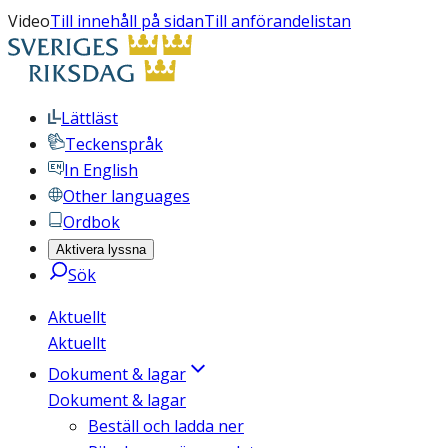
Video
Till innehåll på sidan
Till anförandelistan
Lättläst
Teckenspråk
In English
Other languages
Ordbok
Aktivera lyssna
Sök
Aktuellt
Aktuellt
Dokument & lagar
Dokument & lagar
Beställ och ladda ner