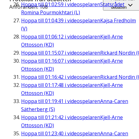
Hoppa till
01:02:59
i videospelaren
Statsrådet
Anföranden: 108
debatten
Romina Pourmokhtari (L)
Hoppa till
01:04:39
i videospelaren
Kajsa Fredholm
(V)
Hoppa till
01:06:12
i videospelaren
Kjell-Arne
Ottosson (KD)
Hoppa till
01:15:07
i videospelaren
Rickard Nordin (
Hoppa till
01:16:07
i videospelaren
Kjell-Arne
Ottosson (KD)
Hoppa till
01:16:42
i videospelaren
Rickard Nordin (
Hoppa till
01:17:48
i videospelaren
Kjell-Arne
Ottosson (KD)
Hoppa till
01:19:41
i videospelaren
Anna-Caren
Sätherberg (S)
Hoppa till
01:21:42
i videospelaren
Kjell-Arne
Ottosson (KD)
Hoppa till
01:23:40
i videospelaren
Anna-Caren