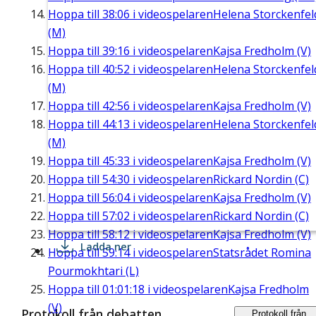
Hoppa till
38:06
i videospelaren
Helena Storckenfel
(M)
Hoppa till
39:16
i videospelaren
Kajsa Fredholm (V)
Hoppa till
40:52
i videospelaren
Helena Storckenfel
(M)
Hoppa till
42:56
i videospelaren
Kajsa Fredholm (V)
Hoppa till
44:13
i videospelaren
Helena Storckenfel
(M)
Hoppa till
45:33
i videospelaren
Kajsa Fredholm (V)
Hoppa till
54:30
i videospelaren
Rickard Nordin (C)
Hoppa till
56:04
i videospelaren
Kajsa Fredholm (V)
Hoppa till
57:02
i videospelaren
Rickard Nordin (C)
Hoppa till
58:12
i videospelaren
Kajsa Fredholm (V)
Ladda ner
Hoppa till
59:14
i videospelaren
Statsrådet Romina
Pourmokhtari (L)
Hoppa till
01:01:18
i videospelaren
Kajsa Fredholm
(V)
Protokoll från debatten
Protokoll från