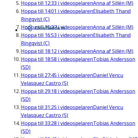
Hoppa till
12:33
i videospelaren
Anna af Sillén (M)
Hoppa till
14:01
i videospelaren
Elisabeth Thand
Ringqvist (C)
Hoppa till
15:37
i videospelaren
Anna af Sillén (M)
Dela/Bädda in
Hoppa till
16:53
i videospelaren
Elisabeth Thand
Ringqvist (C)
Hoppa till
18:12
i videospelaren
Anna af Sillén (M)
Hoppa till
18:58
i videospelaren
Tobias Andersson
(SD)
Hoppa till
27:45
i videospelaren
Daniel Vencu
Velasquez Castro (S)
Hoppa till
29:18
i videospelaren
Tobias Andersson
(SD)
Hoppa till
31:25
i videospelaren
Daniel Vencu
Velasquez Castro (S)
Hoppa till
33:28
i videospelaren
Tobias Andersson
(SD)