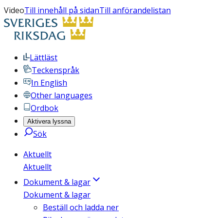
Video
Till innehåll på sidan
Till anförandelistan
Lättläst
Teckenspråk
In English
Other languages
Ordbok
Aktivera lyssna
Sök
Aktuellt
Aktuellt
Dokument & lagar
Dokument & lagar
Beställ och ladda ner