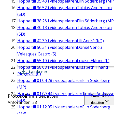
Hoppa till
35:48
i videospelaren
Elin Söderberg (MP
Hoppa till
36:52
i videospelaren
Tobias Andersson
(SD)
Hoppa till
38:26
i videospelaren
Elin Söderberg (MP
Hoppa till
40:13
i videospelaren
Tobias Andersson
(SD)
Hoppa till
42:39
i videospelaren
Lili André (KD)
Hoppa till
50:31
i videospelaren
Daniel Vencu
Velasquez Castro (S)
Hoppa till
55:10
i videospelaren
Louise Eklund (L)
Hoppa till
58:08
i videospelaren
Elisabeth Thand
Ladda ner
Ringqvist (C)
Hoppa till
01:04:28
i videospelaren
Elin Söderberg
(MP)
Hoppa till
01:09:44
i videospelaren
Tobias Anderss
Protokoll från debatten
Protokoll från
(SD)
Anföranden: 28
debatten
Hoppa till
01:12:05
i videospelaren
Elin Söderberg
(MP)