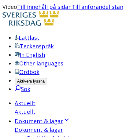
Video
Till innehåll på sidan
Till anförandelistan
Lättläst
Teckenspråk
In English
Other languages
Ordbok
Aktivera lyssna
Sök
Aktuellt
Aktuellt
Dokument & lagar
Dokument & lagar