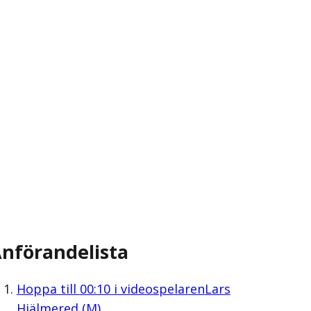
nförandelista
Hoppa till
00:10
i videospelaren
Lars
Hjälmered (M)