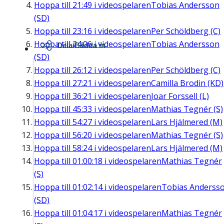
Hoppa till
21:49
i videospelaren
Tobias Andersson
(SD)
Hoppa till
23:16
i videospelaren
Per Schöldberg (C)
Hoppa till
24:06
i videospelaren
Tobias Andersson
Dela/Bädda in
(SD)
Hoppa till
26:12
i videospelaren
Per Schöldberg (C)
Hoppa till
27:21
i videospelaren
Camilla Brodin (KD)
Hoppa till
36:21
i videospelaren
Joar Forssell (L)
Hoppa till
45:33
i videospelaren
Mathias Tegnér (S)
Hoppa till
54:27
i videospelaren
Lars Hjälmered (M)
Hoppa till
56:20
i videospelaren
Mathias Tegnér (S)
Hoppa till
58:24
i videospelaren
Lars Hjälmered (M)
Hoppa till
01:00:18
i videospelaren
Mathias Tegnér
(S)
Hoppa till
01:02:14
i videospelaren
Tobias Anderss
(SD)
Hoppa till
01:04:17
i videospelaren
Mathias Tegnér