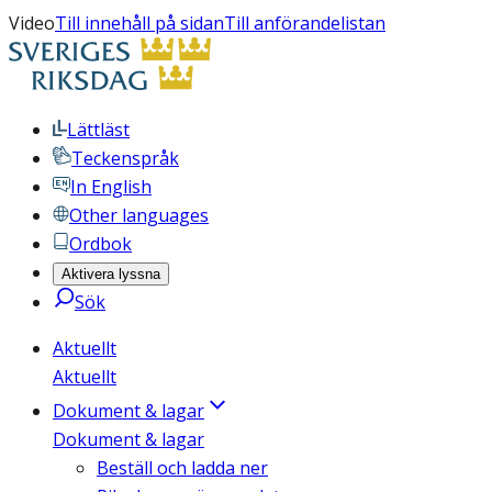
Video
Till innehåll på sidan
Till anförandelistan
Lättläst
Teckenspråk
In English
Other languages
Ordbok
Aktivera lyssna
Sök
Aktuellt
Aktuellt
Dokument & lagar
Dokument & lagar
Beställ och ladda ner