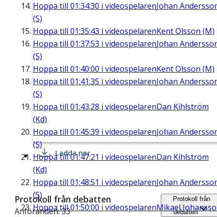
Hoppa till
01:34:30
i videospelaren
Johan Andersso
(S)
Hoppa till
01:35:43
i videospelaren
Kent Olsson (M)
Hoppa till
01:37:53
i videospelaren
Johan Andersso
(S)
Hoppa till
01:40:00
i videospelaren
Kent Olsson (M)
Hoppa till
01:41:35
i videospelaren
Johan Andersso
(S)
Hoppa till
01:43:28
i videospelaren
Dan Kihlström
(Kd)
Hoppa till
01:45:39
i videospelaren
Johan Andersso
(S)
Ladda ner
Hoppa till
01:47:21
i videospelaren
Dan Kihlström
(Kd)
Hoppa till
01:48:51
i videospelaren
Johan Andersso
(S)
Protokoll från debatten
Protokoll från
Hoppa till
01:50:00
i videospelaren
Mikael Johanss
Anföranden: 33
debatten