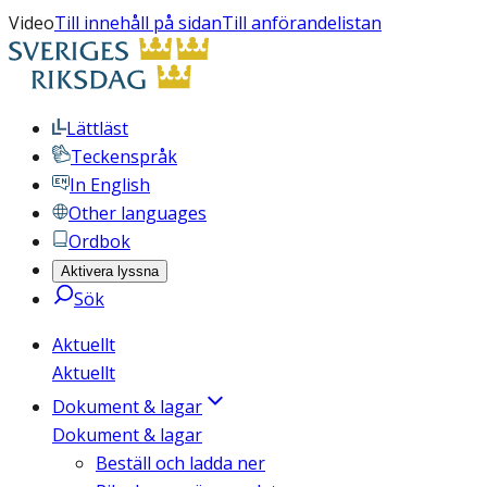
Video
Till innehåll på sidan
Till anförandelistan
Lättläst
Teckenspråk
In English
Other languages
Ordbok
Aktivera lyssna
Sök
Aktuellt
Aktuellt
Dokument & lagar
Dokument & lagar
Beställ och ladda ner