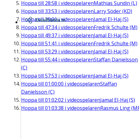
Hoppa till
28:58
i videospelaren
Mathias Sundin (L)
Hoppa till
33:53
i videospelaren
Larry Söder (KD)
Hoppa till
39:01
i videospelaren
Jamal El-Haj (S)
Dela/Bädda in
Hoppa till
47:34
i videospelaren
Fredrik Schulte (M)
Hoppa till
49:37
i videospelaren
Jamal El-Haj (S)
Hoppa till
51:41
i videospelaren
Fredrik Schulte (M)
Hoppa till
53:29
i videospelaren
Jamal El-Haj (S)
Hoppa till
55:44
i videospelaren
Staffan Danielsson
(C)
Hoppa till
57:53
i videospelaren
Jamal El-Haj (S)
Hoppa till
01:00:00
i videospelaren
Staffan
Danielsson (C)
Hoppa till
01:02:02
i videospelaren
Jamal El-Haj (S)
Hoppa till
01:03:38
i videospelaren
Rasmus Ling (M