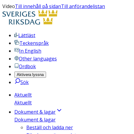
Video
Till innehåll på sidan
Till anförandelistan
Lättläst
Teckenspråk
In English
Other languages
Ordbok
Aktivera lyssna
Sök
Aktuellt
Aktuellt
Dokument & lagar
Dokument & lagar
Beställ och ladda ner