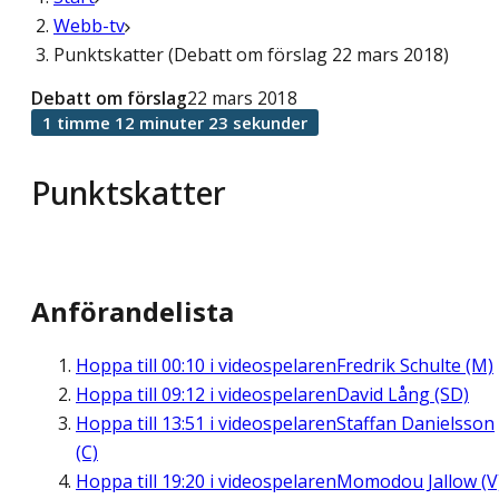
Webb-tv
Punktskatter (Debatt om förslag 22 mars 2018)
Debatt om förslag
22 mars 2018
1 timme 12 minuter 23 sekunder
Punktskatter
Anförandelista
Hoppa till
00:10
i videospelaren
Fredrik Schulte (M)
Hoppa till
09:12
i videospelaren
David Lång (SD)
Hoppa till
13:51
i videospelaren
Staffan Danielsson
(C)
Hoppa till
19:20
i videospelaren
Momodou Jallow (V