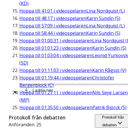
(KD)
Hoppa till
41:01
i videospelaren
Lina Nordquist (L)
Hoppa till
48:17
i videospelaren
Karin Sundin (S)
Hoppa till
57:09
i videospelaren
Lina Nordquist (L)
Hoppa till
58:44
i videospelaren
Karin Sundin (S)
Hoppa till
01:00:31
i videospelaren
Lina Nordquist (
Hoppa till
01:01:23
i videospelaren
Karin Sundin (S)
Hoppa till
01:03:04
i videospelaren
Leonid Yurkovsk
(SD)
Hoppa till
01:11:03
i videospelaren
Karin Rågsjö (V)
Hoppa till
01:19:44
i videospelaren
Christofer
Bergenblock (C)
Ladda ner
Hoppa till
01:27:11
i videospelaren
Nils Seye Larsen
(MP)
Hoppa till
01:35:50
i videospelaren
Patrik Björck (S)
Protokoll från debatten
Protokoll från
Anföranden: 25
debatten