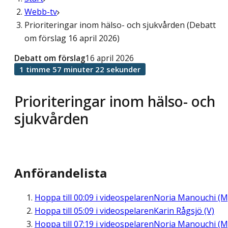
Webb-tv
Prioriteringar inom hälso- och sjukvården (Debatt
om förslag 16 april 2026)
Debatt om förslag
16 april 2026
1 timme 57 minuter 22 sekunder
Prioriteringar inom hälso- och
sjukvården
Anförandelista
Hoppa till
00:09
i videospelaren
Noria Manouchi (M
Hoppa till
05:09
i videospelaren
Karin Rågsjö (V)
Hoppa till
07:19
i videospelaren
Noria Manouchi (M