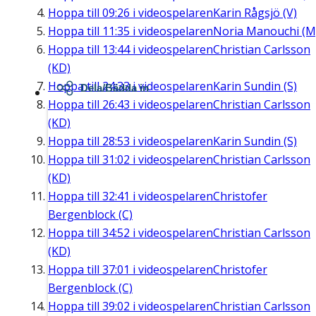
Hoppa till
09:26
i videospelaren
Karin Rågsjö (V)
Hoppa till
11:35
i videospelaren
Noria Manouchi (M
Hoppa till
13:44
i videospelaren
Christian Carlsson
(KD)
Hoppa till
24:33
i videospelaren
Karin Sundin (S)
Dela/Bädda in
Hoppa till
26:43
i videospelaren
Christian Carlsson
(KD)
Hoppa till
28:53
i videospelaren
Karin Sundin (S)
Hoppa till
31:02
i videospelaren
Christian Carlsson
(KD)
Hoppa till
32:41
i videospelaren
Christofer
Bergenblock (C)
Hoppa till
34:52
i videospelaren
Christian Carlsson
(KD)
Hoppa till
37:01
i videospelaren
Christofer
Bergenblock (C)
Hoppa till
39:02
i videospelaren
Christian Carlsson