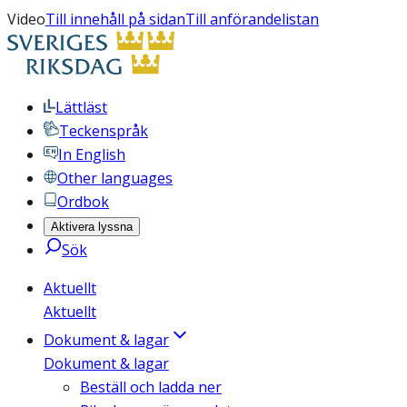
Video
Till innehåll på sidan
Till anförandelistan
Lättläst
Teckenspråk
In English
Other languages
Ordbok
Aktivera lyssna
Sök
Aktuellt
Aktuellt
Dokument & lagar
Dokument & lagar
Beställ och ladda ner