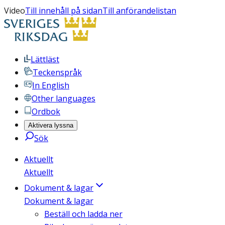
Video
Till innehåll på sidan
Till anförandelistan
Lättläst
Teckenspråk
In English
Other languages
Ordbok
Aktivera lyssna
Sök
Aktuellt
Aktuellt
Dokument & lagar
Dokument & lagar
Beställ och ladda ner