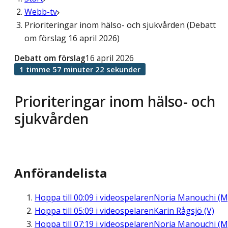
Webb-tv
Prioriteringar inom hälso- och sjukvården (Debatt
om förslag 16 april 2026)
Debatt om förslag
16 april 2026
1 timme 57 minuter 22 sekunder
Prioriteringar inom hälso- och
sjukvården
Anförandelista
Hoppa till
00:09
i videospelaren
Noria Manouchi (M
Hoppa till
05:09
i videospelaren
Karin Rågsjö (V)
Hoppa till
07:19
i videospelaren
Noria Manouchi (M