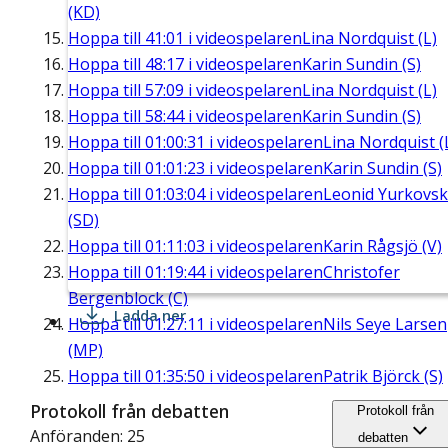
(KD)
Hoppa till
41:01
i videospelaren
Lina Nordquist (L)
Hoppa till
48:17
i videospelaren
Karin Sundin (S)
Hoppa till
57:09
i videospelaren
Lina Nordquist (L)
Hoppa till
58:44
i videospelaren
Karin Sundin (S)
Hoppa till
01:00:31
i videospelaren
Lina Nordquist (
Hoppa till
01:01:23
i videospelaren
Karin Sundin (S)
Hoppa till
01:03:04
i videospelaren
Leonid Yurkovsk
(SD)
Hoppa till
01:11:03
i videospelaren
Karin Rågsjö (V)
Hoppa till
01:19:44
i videospelaren
Christofer
Bergenblock (C)
Ladda ner
Hoppa till
01:27:11
i videospelaren
Nils Seye Larsen
(MP)
Hoppa till
01:35:50
i videospelaren
Patrik Björck (S)
Protokoll från debatten
Protokoll från
Anföranden: 25
debatten