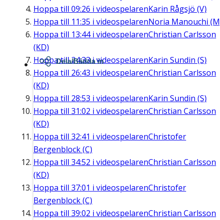
Hoppa till
09:26
i videospelaren
Karin Rågsjö (V)
Hoppa till
11:35
i videospelaren
Noria Manouchi (M
Hoppa till
13:44
i videospelaren
Christian Carlsson
(KD)
Hoppa till
24:33
i videospelaren
Karin Sundin (S)
Dela/Bädda in
Hoppa till
26:43
i videospelaren
Christian Carlsson
(KD)
Hoppa till
28:53
i videospelaren
Karin Sundin (S)
Hoppa till
31:02
i videospelaren
Christian Carlsson
(KD)
Hoppa till
32:41
i videospelaren
Christofer
Bergenblock (C)
Hoppa till
34:52
i videospelaren
Christian Carlsson
(KD)
Hoppa till
37:01
i videospelaren
Christofer
Bergenblock (C)
Hoppa till
39:02
i videospelaren
Christian Carlsson