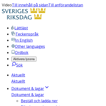
Video
Till innehåll på sidan
Till anförandelistan
Lättläst
Teckenspråk
In English
Other languages
Ordbok
Aktivera lyssna
Sök
Aktuellt
Aktuellt
Dokument & lagar
Dokument & lagar
Beställ och ladda ner