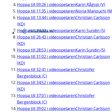
Hoppa till
09:26
i videospelaren
Karin Rågsjö (V)
Hoppa till
11:35
i videospelaren
Noria Manouchi (M
Hoppa till
13:44
i videospelaren
Christian Carlsson
(KD)
Hoppa till
24:33
i videospelaren
Karin Sundin (S)
Dela/Bädda in
Hoppa till
26:43
i videospelaren
Christian Carlsson
(KD)
Hoppa till
28:53
i videospelaren
Karin Sundin (S)
Hoppa till
31:02
i videospelaren
Christian Carlsson
(KD)
Hoppa till
32:41
i videospelaren
Christofer
Bergenblock (C)
Hoppa till
34:52
i videospelaren
Christian Carlsson
(KD)
Hoppa till
37:01
i videospelaren
Christofer
Bergenblock (C)
Hoppa till
39:02
i videospelaren
Christian Carlsson