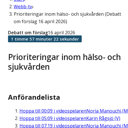
Webb-tv
Prioriteringar inom hälso- och sjukvården (Debatt
om förslag 16 april 2026)
Debatt om förslag
16 april 2026
1 timme 57 minuter 22 sekunder
Prioriteringar inom hälso- och
sjukvården
Anförandelista
Hoppa till
00:09
i videospelaren
Noria Manouchi (M
Hoppa till
05:09
i videospelaren
Karin Rågsjö (V)
Hoppa till
07:19
i videospelaren
Noria Manouchi (M