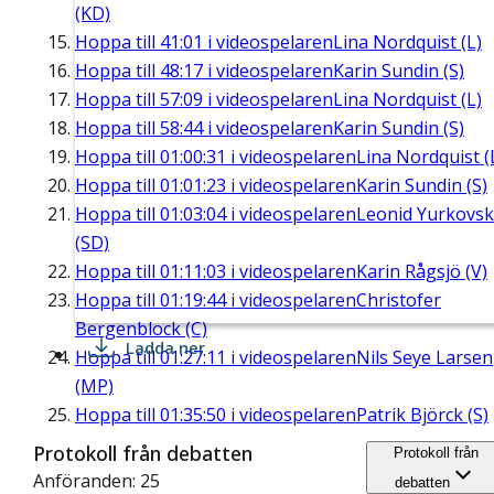
(KD)
Hoppa till
41:01
i videospelaren
Lina Nordquist (L)
Hoppa till
48:17
i videospelaren
Karin Sundin (S)
Hoppa till
57:09
i videospelaren
Lina Nordquist (L)
Hoppa till
58:44
i videospelaren
Karin Sundin (S)
Hoppa till
01:00:31
i videospelaren
Lina Nordquist (
Hoppa till
01:01:23
i videospelaren
Karin Sundin (S)
Hoppa till
01:03:04
i videospelaren
Leonid Yurkovsk
(SD)
Hoppa till
01:11:03
i videospelaren
Karin Rågsjö (V)
Hoppa till
01:19:44
i videospelaren
Christofer
Bergenblock (C)
Ladda ner
Hoppa till
01:27:11
i videospelaren
Nils Seye Larsen
(MP)
Hoppa till
01:35:50
i videospelaren
Patrik Björck (S)
Protokoll från debatten
Protokoll från
Anföranden: 25
debatten