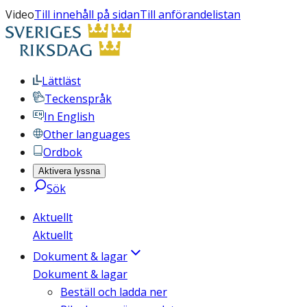
Video
Till innehåll på sidan
Till anförandelistan
Lättläst
Teckenspråk
In English
Other languages
Ordbok
Aktivera lyssna
Sök
Aktuellt
Aktuellt
Dokument & lagar
Dokument & lagar
Beställ och ladda ner