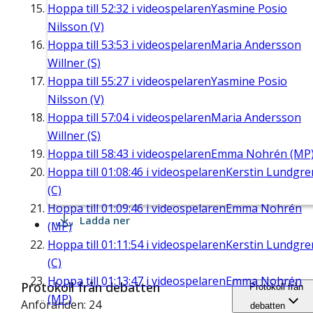
Hoppa till
52:32
i videospelaren
Yasmine Posio
Nilsson (V)
Hoppa till
53:53
i videospelaren
Maria Andersson
Willner (S)
Hoppa till
55:27
i videospelaren
Yasmine Posio
Nilsson (V)
Hoppa till
57:04
i videospelaren
Maria Andersson
Willner (S)
Hoppa till
58:43
i videospelaren
Emma Nohrén (MP
Hoppa till
01:08:46
i videospelaren
Kerstin Lundgre
(C)
Hoppa till
01:09:46
i videospelaren
Emma Nohrén
Ladda ner
(MP)
Hoppa till
01:11:54
i videospelaren
Kerstin Lundgre
(C)
Hoppa till
01:13:47
i videospelaren
Emma Nohrén
Protokoll från debatten
Protokoll från
(MP)
Anföranden: 24
debatten