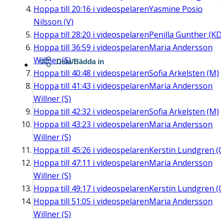
Hoppa till
20:16
i videospelaren
Yasmine Posio
Nilsson (V)
Hoppa till
28:20
i videospelaren
Penilla Gunther (KD
Hoppa till
36:59
i videospelaren
Maria Andersson
Willner (S)
Dela/Bädda in
Hoppa till
40:48
i videospelaren
Sofia Arkelsten (M)
Hoppa till
41:43
i videospelaren
Maria Andersson
Willner (S)
Hoppa till
42:32
i videospelaren
Sofia Arkelsten (M)
Hoppa till
43:23
i videospelaren
Maria Andersson
Willner (S)
Hoppa till
45:26
i videospelaren
Kerstin Lundgren (
Hoppa till
47:11
i videospelaren
Maria Andersson
Willner (S)
Hoppa till
49:17
i videospelaren
Kerstin Lundgren (
Hoppa till
51:05
i videospelaren
Maria Andersson
Willner (S)