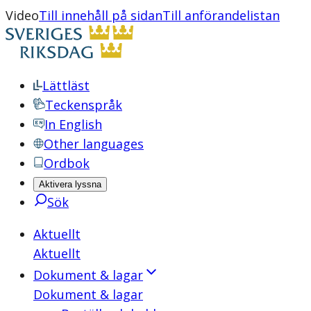
Video
Till innehåll på sidan
Till anförandelistan
Lättläst
Teckenspråk
In English
Other languages
Ordbok
Aktivera lyssna
Sök
Aktuellt
Aktuellt
Dokument & lagar
Dokument & lagar