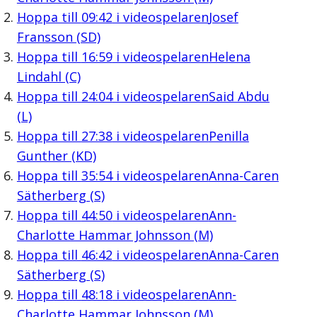
Hoppa till
09:42
i videospelaren
Josef
Fransson (SD)
Hoppa till
16:59
i videospelaren
Helena
Lindahl (C)
Hoppa till
24:04
i videospelaren
Said Abdu
(L)
Hoppa till
27:38
i videospelaren
Penilla
Gunther (KD)
Hoppa till
35:54
i videospelaren
Anna-Caren
Sätherberg (S)
Hoppa till
44:50
i videospelaren
Ann-
Charlotte Hammar Johnsson (M)
Hoppa till
46:42
i videospelaren
Anna-Caren
Sätherberg (S)
Hoppa till
48:18
i videospelaren
Ann-
Charlotte Hammar Johnsson (M)