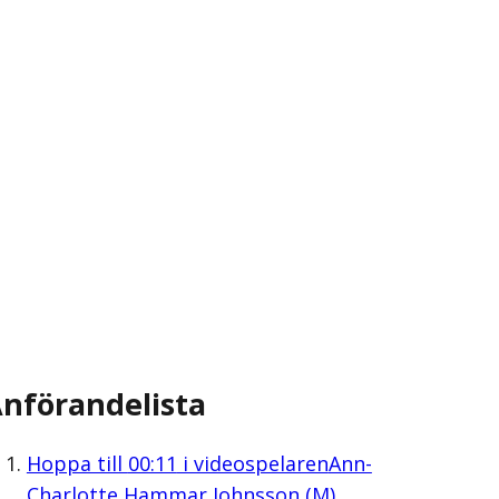
nförandelista
Hoppa till
00:11
i videospelaren
Ann-
Charlotte Hammar Johnsson (M)