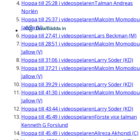
Hoppa till
25:28
i videospelaren
Talman Andreas
Norlén
Hoppa till
25:37
i videospelaren
Malcolm Momodou
Jallow (V)
Dela/Bädda in
Hoppa till
27:41
i videospelaren
Lars Beckman (M)
Hoppa till
28:51
i videospelaren
Malcolm Momodou
Jallow (V)
Hoppa till
31:06
i videospelaren
Larry Söder (KD)
Hoppa till
37:21
i videospelaren
Malcolm Momodou
Jallow (V)
Hoppa till
39:29
i videospelaren
Larry Söder (KD)
Hoppa till
41:30
i videospelaren
Malcolm Momodou
Jallow (V)
Hoppa till
43:44
i videospelaren
Larry Söder (KD)
Hoppa till
45:49
i videospelaren
Förste vice talman
Kenneth G Forslund
Hoppa till
45:49
i videospelaren
Alireza Akhondi (C)