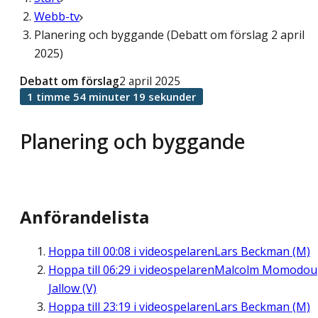
Webb-tv
Planering och byggande (Debatt om förslag 2 april
2025)
Debatt om förslag
2 april 2025
1 timme 54 minuter 19 sekunder
Planering och byggande
Anförandelista
Hoppa till
00:08
i videospelaren
Lars Beckman (M)
Hoppa till
06:29
i videospelaren
Malcolm Momodou
Jallow (V)
Hoppa till
23:19
i videospelaren
Lars Beckman (M)