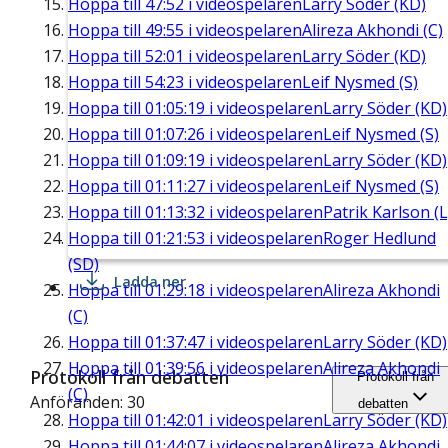
Hoppa till
47:52
i videospelaren
Larry Söder (KD)
Hoppa till
49:55
i videospelaren
Alireza Akhondi (C)
Hoppa till
52:01
i videospelaren
Larry Söder (KD)
Hoppa till
54:23
i videospelaren
Leif Nysmed (S)
Hoppa till
01:05:19
i videospelaren
Larry Söder (KD)
Hoppa till
01:07:26
i videospelaren
Leif Nysmed (S)
Hoppa till
01:09:19
i videospelaren
Larry Söder (KD)
Hoppa till
01:11:27
i videospelaren
Leif Nysmed (S)
Hoppa till
01:13:32
i videospelaren
Patrik Karlson (L
Hoppa till
01:21:53
i videospelaren
Roger Hedlund
(SD)
Ladda ner
Hoppa till
01:29:18
i videospelaren
Alireza Akhondi
(C)
Hoppa till
01:37:47
i videospelaren
Larry Söder (KD)
Hoppa till
01:39:56
i videospelaren
Alireza Akhondi
Protokoll från debatten
Protokoll från
(C)
Anföranden: 30
debatten
Hoppa till
01:42:01
i videospelaren
Larry Söder (KD)
Hoppa till
01:44:07
i videospelaren
Alireza Akhondi