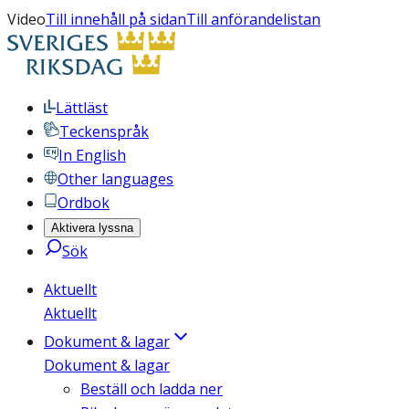
Video
Till innehåll på sidan
Till anförandelistan
Lättläst
Teckenspråk
In English
Other languages
Ordbok
Aktivera lyssna
Sök
Aktuellt
Aktuellt
Dokument & lagar
Dokument & lagar
Beställ och ladda ner