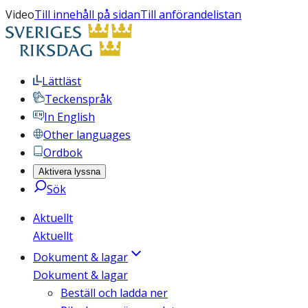
Video
Till innehåll på sidan
Till anförandelistan
Lättläst
Teckenspråk
In English
Other languages
Ordbok
Aktivera lyssna
Sök
Aktuellt
Aktuellt
Dokument & lagar
Dokument & lagar
Beställ och ladda ner