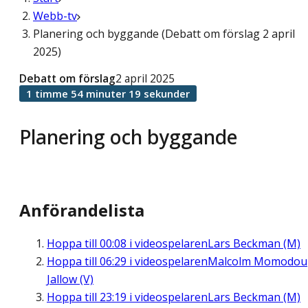
Webb-tv
Planering och byggande (Debatt om förslag 2 april
2025)
Debatt om förslag
2 april 2025
1 timme 54 minuter 19 sekunder
Planering och byggande
Anförandelista
Hoppa till
00:08
i videospelaren
Lars Beckman (M)
Hoppa till
06:29
i videospelaren
Malcolm Momodou
Jallow (V)
Hoppa till
23:19
i videospelaren
Lars Beckman (M)