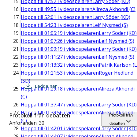
Hoppa till
47:52
i videospelaren
Larry Söder (KD)
Hoppa till
49:55
i videospelaren
Alireza Akhondi (C)
Hoppa till
52:01
i videospelaren
Larry Söder (KD)
Hoppa till
54:23
i videospelaren
Leif Nysmed (S)
Hoppa till
01:05:19
i videospelaren
Larry Söder (KD)
Hoppa till
01:07:26
i videospelaren
Leif Nysmed (S)
Hoppa till
01:09:19
i videospelaren
Larry Söder (KD)
Hoppa till
01:11:27
i videospelaren
Leif Nysmed (S)
Hoppa till
01:13:32
i videospelaren
Patrik Karlson (L
Hoppa till
01:21:53
i videospelaren
Roger Hedlund
(SD)
Ladda ner
Hoppa till
01:29:18
i videospelaren
Alireza Akhondi
(C)
Hoppa till
01:37:47
i videospelaren
Larry Söder (KD)
Hoppa till
01:39:56
i videospelaren
Alireza Akhondi
Protokoll från debatten
Protokoll från
(C)
Anföranden: 30
debatten
Hoppa till
01:42:01
i videospelaren
Larry Söder (KD)
Hoppa till
01:44:07
i videospelaren
Alireza Akhondi