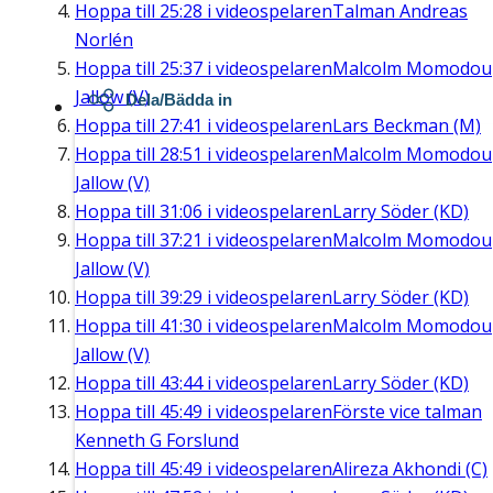
Hoppa till
25:28
i videospelaren
Talman Andreas
Norlén
Hoppa till
25:37
i videospelaren
Malcolm Momodou
Jallow (V)
Dela/Bädda in
Hoppa till
27:41
i videospelaren
Lars Beckman (M)
Hoppa till
28:51
i videospelaren
Malcolm Momodou
Jallow (V)
Hoppa till
31:06
i videospelaren
Larry Söder (KD)
Hoppa till
37:21
i videospelaren
Malcolm Momodou
Jallow (V)
Hoppa till
39:29
i videospelaren
Larry Söder (KD)
Hoppa till
41:30
i videospelaren
Malcolm Momodou
Jallow (V)
Hoppa till
43:44
i videospelaren
Larry Söder (KD)
Hoppa till
45:49
i videospelaren
Förste vice talman
Kenneth G Forslund
Hoppa till
45:49
i videospelaren
Alireza Akhondi (C)