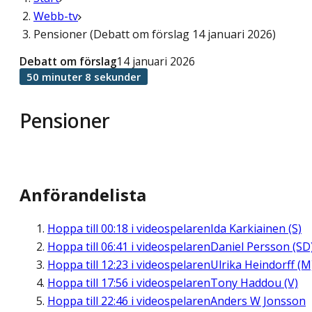
Webb-tv
Pensioner (Debatt om förslag 14 januari 2026)
Debatt om förslag
14 januari 2026
50 minuter 8 sekunder
Pensioner
Anförandelista
Hoppa till
00:18
i videospelaren
Ida Karkiainen (S)
Hoppa till
06:41
i videospelaren
Daniel Persson (SD
Hoppa till
12:23
i videospelaren
Ulrika Heindorff (M
Hoppa till
17:56
i videospelaren
Tony Haddou (V)
Hoppa till
22:46
i videospelaren
Anders W Jonsson