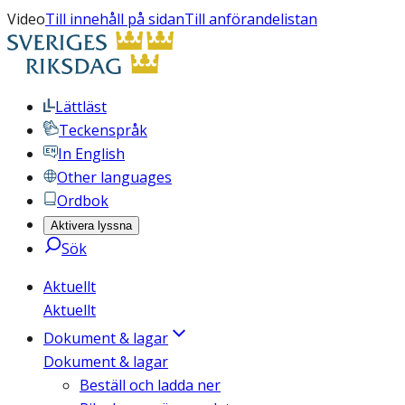
Video
Till innehåll på sidan
Till anförandelistan
Lättläst
Teckenspråk
In English
Other languages
Ordbok
Aktivera lyssna
Sök
Aktuellt
Aktuellt
Dokument & lagar
Dokument & lagar
Beställ och ladda ner