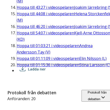
(M)
Hoppa till
43:27
i videospelaren
Joakim Järrebring (
Hoppa till
44:08
i videospelaren
Helena Storckenfel
(M)
Hoppa till
46:20
i videospelaren
Joakim Järrebring (
Hoppa till
54:07
i videospelaren
Kjell-Arne Ottosso
(KD)
Hoppa till
01:03:21
i videospelaren
Andrea
Andersson Tay (V)
Hoppa till
01:11:09
i videospelaren
Elin Nilsson (L)
Hoppa till
01:15:36
i videospelaren
Stina Larsson (C
Ladda ner
Protokoll från debatten
Protokoll från
Anföranden: 20
debatten