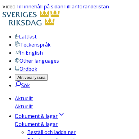
Video
Till innehåll på sidan
Till anförandelistan
Lättläst
Teckenspråk
In English
Other languages
Ordbok
Aktivera lyssna
Sök
Aktuellt
Aktuellt
Dokument & lagar
Dokument & lagar
Beställ och ladda ner