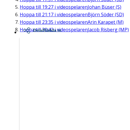
Hoppa till
19:27
i videospelaren
Johan Büser (S)
Hoppa till
21:17
i videospelaren
Björn Söder (SD)
Hoppa till
23:35
i videospelaren
Arin Karapet (M)
Hoppa till
30:42
i videospelaren
Jacob Risberg (MP)
Dela/Bädda in