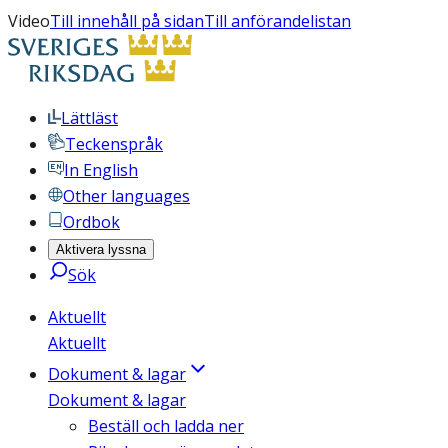
Video
Till innehåll på sidan
Till anförandelistan
Lättläst
Teckenspråk
In English
Other languages
Ordbok
Aktivera lyssna
Sök
Aktuellt
Aktuellt
Dokument & lagar
Dokument & lagar
Beställ och ladda ner