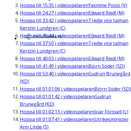
Hoppa till
15:35
i videospelaren
Yasmine Posio (V)
Hoppa till
24:27
i videospelaren
Edward Riedl (M)
Hoppa till
33:42
i videospelaren
Tredje vice talman
Kerstin Lundgren (C)
Hoppa till
35:44
i videospelaren
Edward Riedl (M)
Dela/Bädda in
Hoppa till
37:50
i videospelaren
Tredje vice talman
Kerstin Lundgren (C)
Hoppa till
40:03
i videospelaren
Edward Riedl (M)
Hoppa till
41:49
i videospelaren
Björn Söder (SD)
Hoppa till
53:40
i videospelaren
Gudrun Brunegård
(KD)
Hoppa till
01:01:06
i videospelaren
Björn Söder (SD)
Hoppa till
01:01:42
i videospelaren
Gudrun
Brunegård (KD)
Hoppa till
01:02:13
i videospelaren
Joar Forssell (L)
Hoppa till
01:07:41
i videospelaren
Utrikesminister
Ann Linde (S)