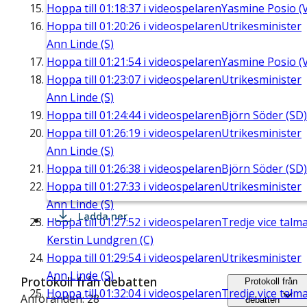
Hoppa till
01:18:37
i videospelaren
Yasmine Posio (
Hoppa till
01:20:26
i videospelaren
Utrikesminister
Ann Linde (S)
Hoppa till
01:21:54
i videospelaren
Yasmine Posio (
Hoppa till
01:23:07
i videospelaren
Utrikesminister
Ann Linde (S)
Hoppa till
01:24:44
i videospelaren
Björn Söder (SD)
Hoppa till
01:26:19
i videospelaren
Utrikesminister
Ann Linde (S)
Hoppa till
01:26:38
i videospelaren
Björn Söder (SD)
Hoppa till
01:27:33
i videospelaren
Utrikesminister
Ann Linde (S)
Ladda ner
Hoppa till
01:27:52
i videospelaren
Tredje vice talm
Kerstin Lundgren (C)
Hoppa till
01:29:54
i videospelaren
Utrikesminister
Ann Linde (S)
Protokoll från debatten
Protokoll från
Hoppa till
01:32:04
i videospelaren
Tredje vice talm
Anföranden: 28
debatten