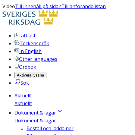
Video
Till innehåll på sidan
Till anförandelistan
Lättläst
Teckenspråk
In English
Other languages
Ordbok
Aktivera lyssna
Sök
Aktuellt
Aktuellt
Dokument & lagar
Dokument & lagar
Beställ och ladda ner