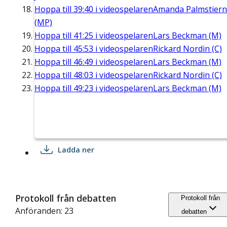
Hoppa till
39:40
i videospelaren
Amanda Palmstier
(MP)
Hoppa till
41:25
i videospelaren
Lars Beckman (M)
Hoppa till
45:53
i videospelaren
Rickard Nordin (C)
Hoppa till
46:49
i videospelaren
Lars Beckman (M)
Hoppa till
48:03
i videospelaren
Rickard Nordin (C)
Hoppa till
49:23
i videospelaren
Lars Beckman (M)
Ladda ner
Protokoll från debatten
Protokoll från
Anföranden: 23
debatten