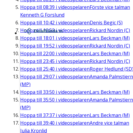
Hoppa till
08:39
i videospelaren
Förste vice talman
Kenneth G Forslund
Hoppa till
10:42
i videospelaren
Denis Begic (S)
Hoppa till
12:53
i videospelaren
Rickard Nordin (C)
Dela/Bädda in
Hoppa till
18:01
i videospelaren
Lars Beckman (M)
Hoppa till
19:52
i videospelaren
Rickard Nordin (C)
Hoppa till
22:00
i videospelaren
Lars Beckman (M)
Hoppa till
23:45
i videospelaren
Rickard Nordin (C)
Hoppa till
25:40
i videospelaren
Roger Hedlund (SD
Hoppa till
29:07
i videospelaren
Amanda Palmstier
(MP)
Hoppa till
33:50
i videospelaren
Lars Beckman (M)
Hoppa till
35:50
i videospelaren
Amanda Palmstier
(MP)
Hoppa till
37:37
i videospelaren
Lars Beckman (M)
Hoppa till
39:40
i videospelaren
Andre vice talman
Julia Kronlid