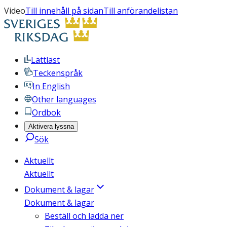
Video
Till innehåll på sidan
Till anförandelistan
Lättläst
Teckenspråk
In English
Other languages
Ordbok
Aktivera lyssna
Sök
Aktuellt
Aktuellt
Dokument & lagar
Dokument & lagar
Beställ och ladda ner