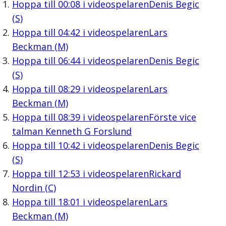
Hoppa till
00:08
i videospelaren
Denis Begic
(S)
Hoppa till
04:42
i videospelaren
Lars
Beckman (M)
Hoppa till
06:44
i videospelaren
Denis Begic
(S)
Hoppa till
08:29
i videospelaren
Lars
Beckman (M)
Hoppa till
08:39
i videospelaren
Förste vice
talman Kenneth G Forslund
Hoppa till
10:42
i videospelaren
Denis Begic
(S)
Hoppa till
12:53
i videospelaren
Rickard
Nordin (C)
Hoppa till
18:01
i videospelaren
Lars
Beckman (M)