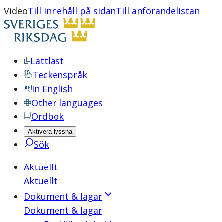
Video
Till innehåll på sidan
Till anförandelistan
Lättläst
Teckenspråk
In English
Other languages
Ordbok
Aktivera lyssna
Sök
Aktuellt
Aktuellt
Dokument & lagar
Dokument & lagar